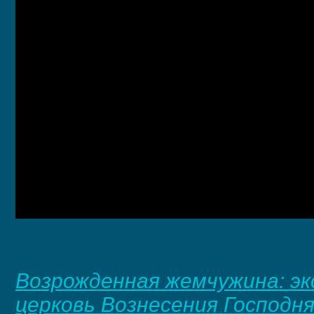
Возрожденная жемчужина: эк
церковь Вознесения Господн